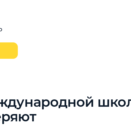
о
еждународной школ
еряют