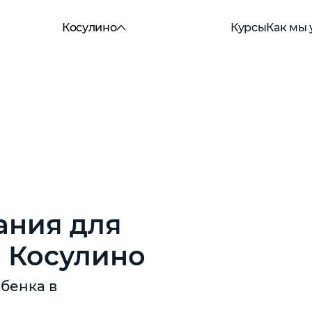
Косулино
Курсы
Как мы
ания для
в Косулино
ребенка
в