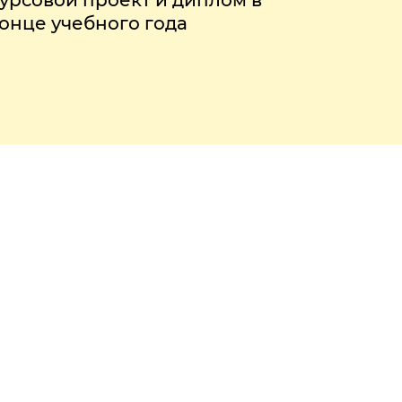
урсовой проект и диплом в
онце учебного года