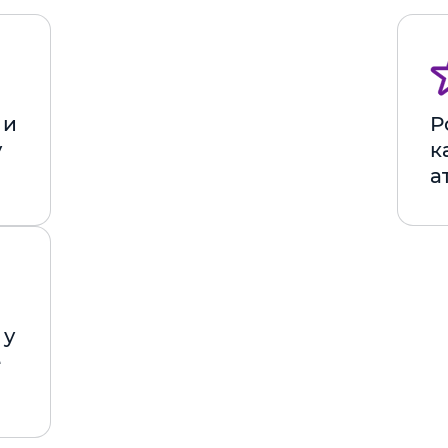
 и
Р
у
к
а
 у
е