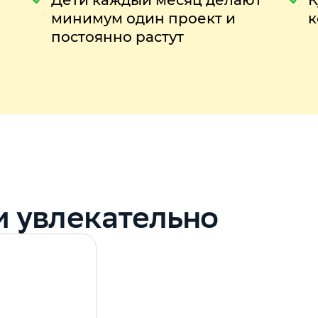
Дети каждый месяц делают
К
минимум один проект и
к
постоянно растут
и увлекательно